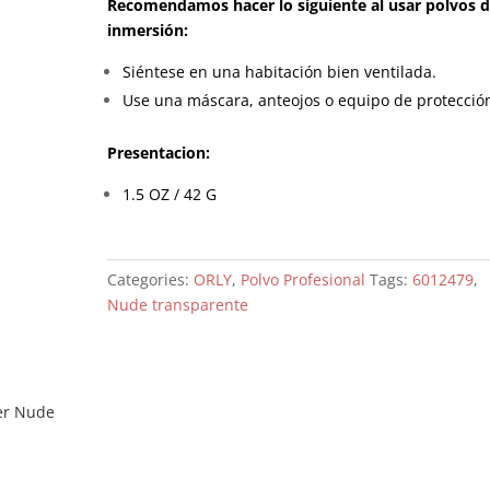
Recomendamos hacer lo siguiente al usar polvos 
inmersión:
Siéntese en una habitación bien ventilada.
Use una máscara, anteojos o equipo de protecció
Presentacion:
1.5 OZ / 42 G
Categories:
ORLY
,
Polvo Profesional
Tags:
6012479
,
Nude transparente
er Nude