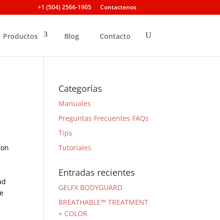
+1 (504) 2566-1905
Contactenos
Productos
Blog
Contacto
Categorías
Manuales
Preguntas Frecuentes FAQs
Tips
con
Tutoriales
Entradas recientes
ad
GELFX BODYGUARD
de
BREATHABLE™ TREATMENT
+ COLOR