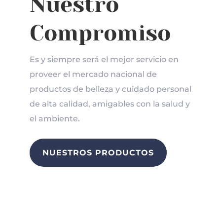
Nuestro
Compromiso
Es y siempre será el mejor servicio en
proveer el mercado nacional de
productos de belleza y cuidado personal
de alta calidad, amigables con la salud y
el ambiente.
Matched Betting UK Review: How To Make Money Online – Don’t Sign Up Until You Read This
NUESTROS PRODUCTOS