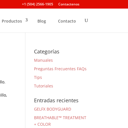
+1 (504) 2566-1905
Contactenos
Productos
Blog
Contacto
Categorías
Manuales
Preguntas Frecuentes FAQs
Tips
lo.
Tutoriales
llo,
Entradas recientes
GELFX BODYGUARD
BREATHABLE™ TREATMENT
+ COLOR