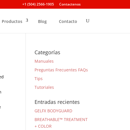
+1 (504) 2566-1905
Contactenos
Productos
Blog
Contacto
Categorías
Manuales
Preguntas Frecuentes FAQs
ed
Tips
Tutoriales
n
Entradas recientes
e
GELFX BODYGUARD
BREATHABLE™ TREATMENT
+ COLOR