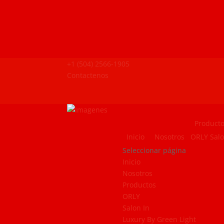
+1 (504) 2566-1905
Contactenos
Product
Inicio
Nosotros
ORLY
Salo
Seleccionar página
Inicio
Nosotros
Productos
ORLY
Salon In
Luxury By Green Light