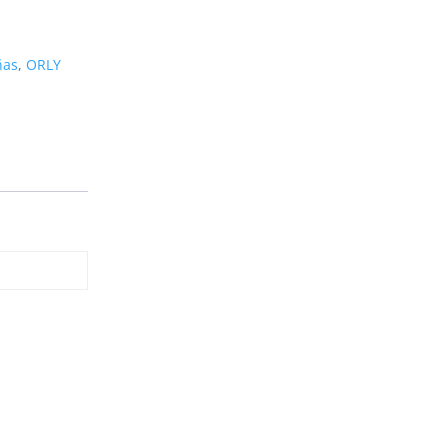
ñas
,
ORLY