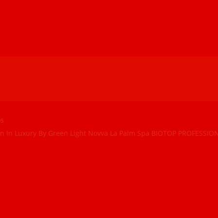
os
n In
Luxury By Green Light
Novva
La Palm Spa
BIOTOP PROFESSIO