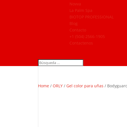
Novva
La Palm Spa
BIOTOP PROFESSIONAL
Blog
Contacto
+1 (504) 2566-1905
Contactenos
Home
/
ORLY
/
Gel color para uñas
/ Bodyguar