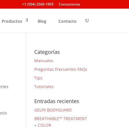
+1 (504) 2566-1905
Contactenos
Productos
Blog
Contacto
Categorías
Manuales
Preguntas Frecuentes FAQs
Tips
ertes
Tutoriales
Entradas recientes
GELFX BODYGUARD
amin
BREATHABLE™ TREATMENT
+ COLOR