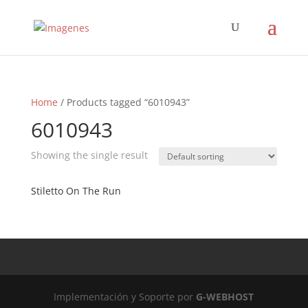
Home
/ Products tagged “6010943”
6010943
Showing the single result
Stiletto On The Run
Implementación y Soporte por
G-WEBHOST