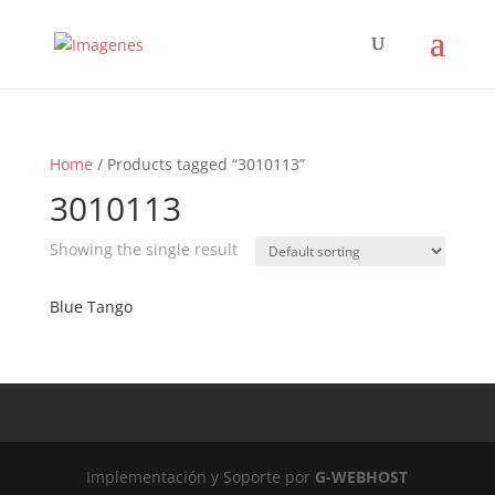
Home
/ Products tagged “3010113”
3010113
Showing the single result
Blue Tango
Implementación y Soporte por
G-WEBHOST