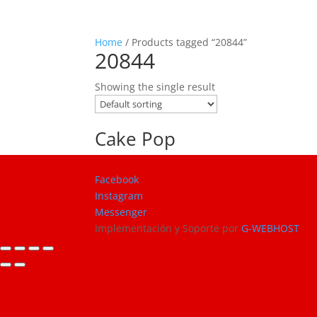
Home
/ Products tagged “20844”
20844
Showing the single result
Cake Pop
Facebook
Instagram
Messenger
Implementación y Soporte por
G-WEBHOST