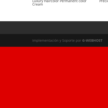
Luxury Haircolor Permanent color
Prec
Cream
Implementación y Soporte por
G-WEBHOST